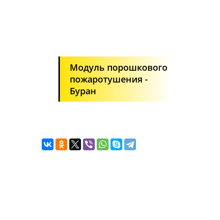
Модуль порошкового
пожаротушения -
Буран