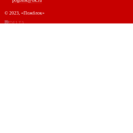
pogblok@bk.ru
©
2023, «Пожблок»
Наши новости
Главная
Продукция
О компании
Докуме
Политика конфиденциальности
Антисепитик Пирилакс
Характеристики
Статьи
Контакты