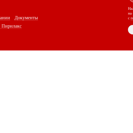
На
на
пании
Документы
c
п
 Пирилакс